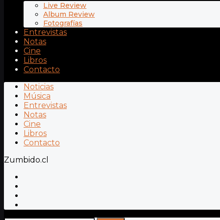
Live Review
Album Review
Fotografías
Entrevistas
Notas
Cine
Libros
Contacto
Noticias
Música
Entrevistas
Notas
Cine
Libros
Contacto
Zumbido.cl