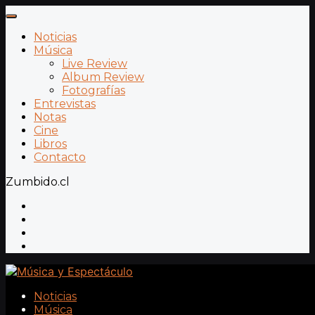
Noticias
Música
Live Review
Album Review
Fotografías
Entrevistas
Notas
Cine
Libros
Contacto
Zumbido.cl
Noticias
Música