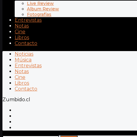
Live Review
Album Review
Fotografías
Entrevistas
Notas
Cine
Libros
Contacto
Noticias
Música
Entrevistas
Notas
Cine
Libros
Contacto
Zumbido.cl