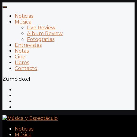
Noticias
Música
Live Review
Album Review
Fotografías
Entrevistas
Notas
Cine
Libros
Contacto
Zumbido.cl
Noticias
Música