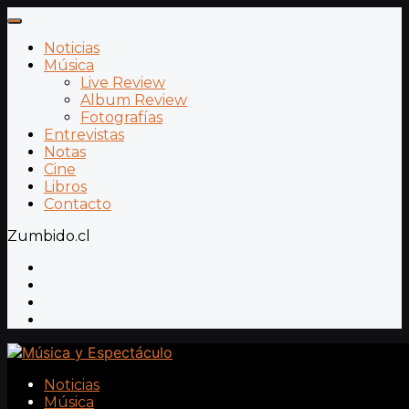
Noticias
Música
Live Review
Album Review
Fotografías
Entrevistas
Notas
Cine
Libros
Contacto
Zumbido.cl
Noticias
Música