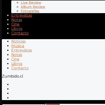
Live Review
Album Review
Fotografías
Entrevistas
Notas
Cine
Libros
Contacto
Noticias
Música
Entrevistas
Notas
Cine
Libros
Contacto
Zumbido.cl