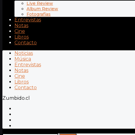
Live Review
Album Review
Fotografías
Entrevistas
Notas
Cine
Libros
Contacto
Noticias
Música
Entrevistas
Notas
Cine
Libros
Contacto
Zumbido.cl