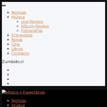
Noticias
Música
Live Review
Album Review
Fotografías
Entrevistas
Notas
Cine
Libros
Contacto
Zumbido.cl
Noticias
Música