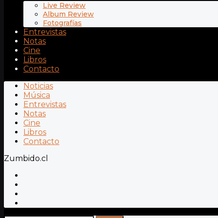
Live Review
Album Review
Fotografías
Entrevistas
Notas
Cine
Libros
Contacto
Noticias
Música
Entrevistas
Notas
Cine
Libros
Contacto
Zumbido.cl