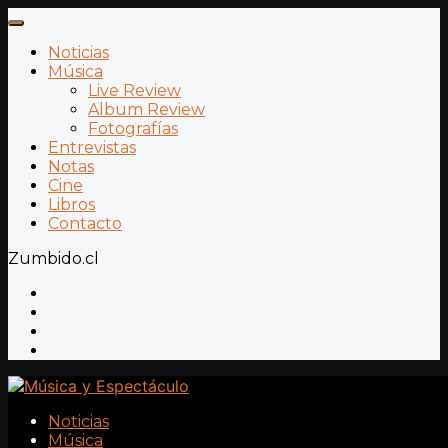
Noticias
Música
Live Review
Album Review
Fotografías
Entrevistas
Notas
Cine
Libros
Contacto
Zumbido.cl
Noticias
Música