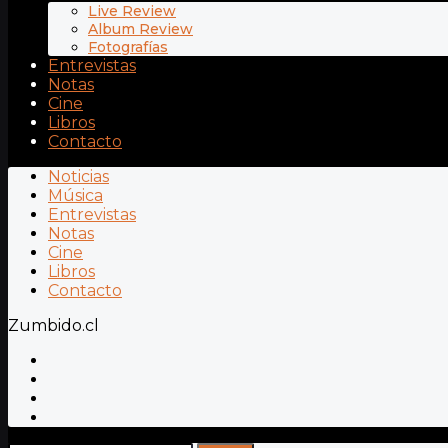
Live Review
Album Review
Fotografías
Entrevistas
Notas
Cine
Libros
Contacto
Noticias
Música
Entrevistas
Notas
Cine
Libros
Contacto
Zumbido.cl