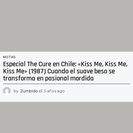
NOTAS
Especial The Cure en Chile: «Kiss Me, Kiss Me,
Kiss Me» (1987) Cuando el suave beso se
transforma en pasional mordida
by
Zumbido.cl
3 años ago
2
a
ñ
o
s
a
g
o