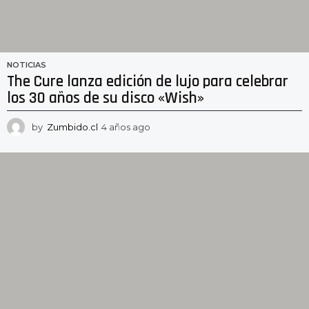
NOTICIAS
The Cure lanza edición de lujo para celebrar
los 30 años de su disco «Wish»
by
Zumbido.cl
4 años ago
4
a
ñ
o
s
a
g
o