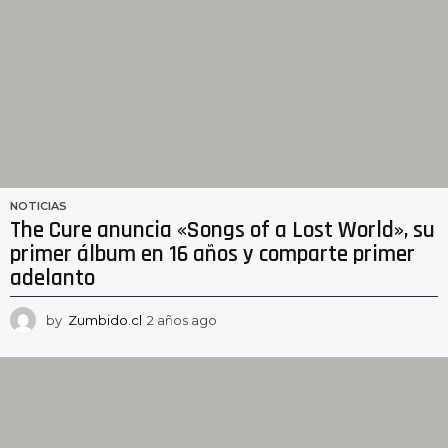
NOTICIAS
The Cure anuncia «Songs of a Lost World», su
primer álbum en 16 años y comparte primer
adelanto
by
Zumbido.cl
2 años ago
2
a
ñ
o
s
a
g