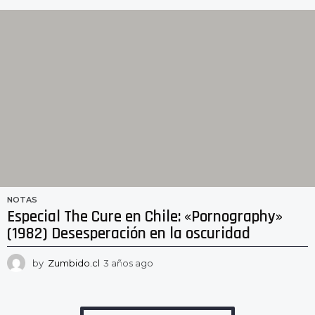
ñ
o
s
a
g
o
NOTAS
Especial The Cure en Chile: «Pornography»
(1982) Desesperación en la oscuridad
by
Zumbido.cl
3 años ago
2
a
ñ
o