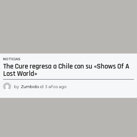
NOTICIAS
The Cure regresa a Chile con su «Shows Of A
Lost World»
by
Zumbido.cl
3 años ago
3
a
ñ
o
s
a
g
o