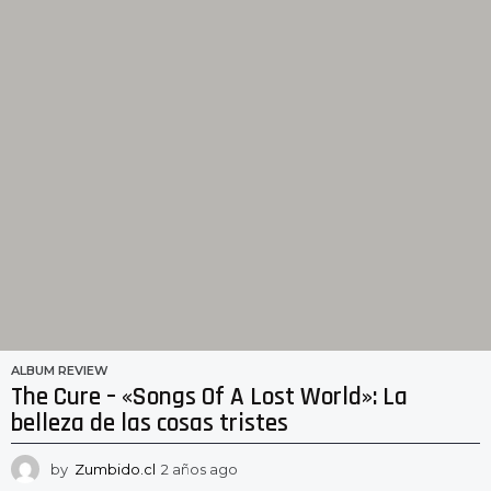
ALBUM REVIEW
The Cure – «Songs Of A Lost World»: La
belleza de las cosas tristes
by
Zumbido.cl
2 años ago
2
a