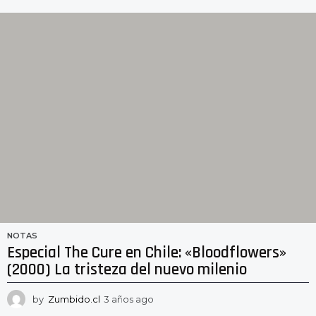
ñ
o
s
a
g
o
NOTAS
Especial The Cure en Chile: «Bloodflowers»
(2000) La tristeza del nuevo milenio
by
Zumbido.cl
3 años ago
2
a