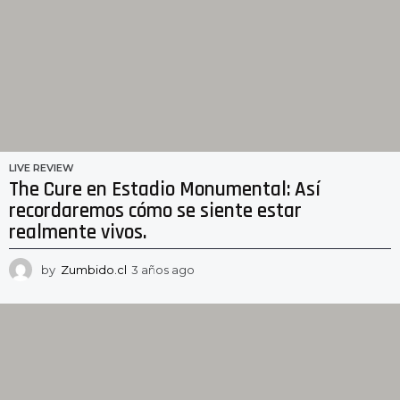
LIVE REVIEW
The Cure en Estadio Monumental: Así
recordaremos cómo se siente estar
realmente vivos.
by
Zumbido.cl
3 años ago
3
a
ñ
o
s
a
g
o