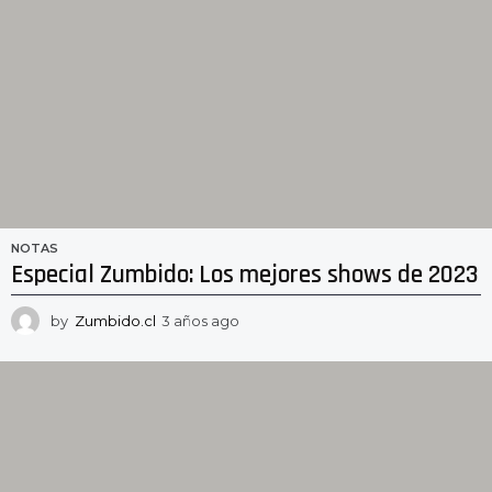
o
NOTAS
Especial Zumbido: Los mejores shows de 2023
by
Zumbido.cl
3 años ago
2
a
ñ
o
s
a
g
o