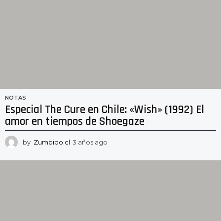
NOTAS
Especial The Cure en Chile: «Wish» (1992) El
amor en tiempos de Shoegaze
by
Zumbido.cl
3 años ago
2
a
ñ
o
s
a
g
o