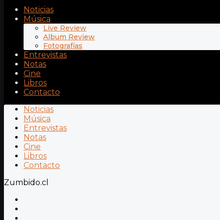
Noticias
Música
Live Review
Album Review
Fotografías
Entrevistas
Notas
Cine
Libros
Contacto
Noticias
Música
Entrevistas
Notas
Cine
Libros
Contacto
Zumbido.cl