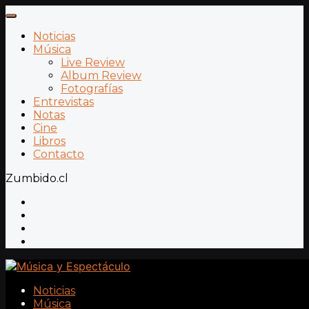
Noticias
Música
Live Review
Album Review
Fotografías
Entrevistas
Notas
Cine
Libros
Contacto
Zumbido.cl
Noticias
Música