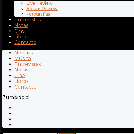
Live Review
Album Review
Fotografías
Entrevistas
Notas
Cine
Libros
Contacto
Noticias
Música
Entrevistas
Notas
Cine
Libros
Contacto
Zumbido.cl