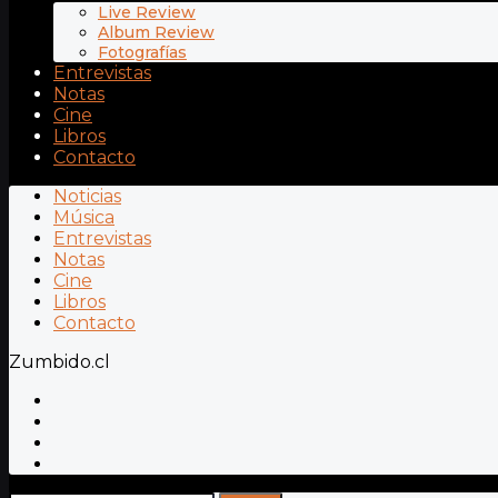
Live Review
Album Review
Fotografías
Entrevistas
Notas
Cine
Libros
Contacto
Noticias
Música
Entrevistas
Notas
Cine
Libros
Contacto
Zumbido.cl