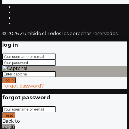
© 2026 Zumbido.cl Todos los derechos reservados.
log in
log in
Forgot password?
forgot password
reset
Back to
log in