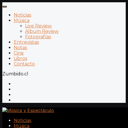
Noticias
Música
Live Review
Album Review
Fotografías
Entrevistas
Notas
Cine
Libros
Contacto
Zumbido.cl
Noticias
Música