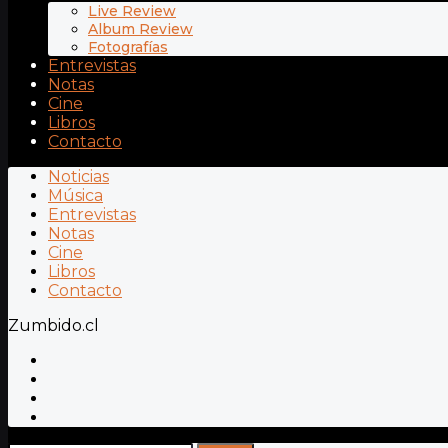
Live Review
Album Review
Fotografías
Entrevistas
Notas
Cine
Libros
Contacto
Noticias
Música
Entrevistas
Notas
Cine
Libros
Contacto
Zumbido.cl