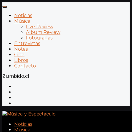
Noticias
Música
Live Review
Album Review
Fotografías
Entrevistas
Notas
Cine
Libros
Contacto
Zumbido.cl
Noticias
Música