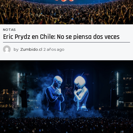
NOTAS
Eric Prydz en Chile: No se piensa dos veces
by
Zumbido.cl
2 años ago
2
a
ñ
o
s
a
g
o