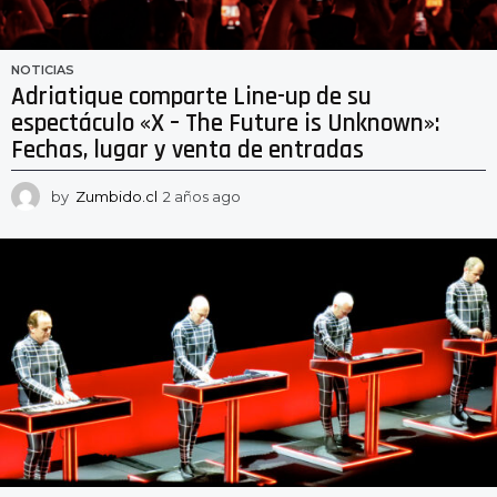
NOTICIAS
Adriatique comparte Line-up de su
espectáculo «X – The Future is Unknown»:
Fechas, lugar y venta de entradas
by
Zumbido.cl
2 años ago
2
a
ñ
o
s
a
g
o