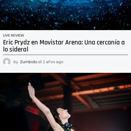
LIVE REVIEW
Eric Prydz en Movistar Arena: Una cercanía a
lo sideral
by
Zumbido.cl
2 años ago
2
a
ñ
o
s
a
g
o