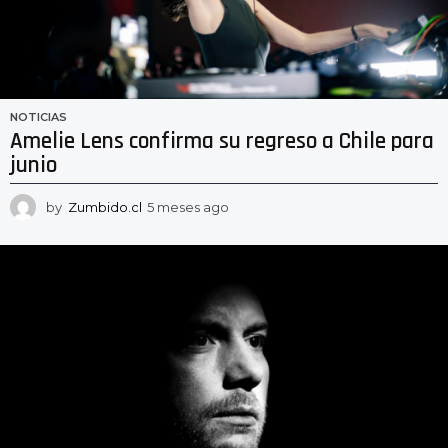
NOTICIAS
Amelie Lens confirma su regreso a Chile para
junio
by
Zumbido.cl
5 meses ago
5
m
e
s
e
s
a
g
o