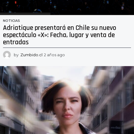
NOTICIAS
Adriatique presentará en Chile su nuevo
espectáculo «X»: Fecha, lugar y venta de
entradas
by
Zumbido.cl
2 años ago
2
a
ñ
o
s
a
g
o