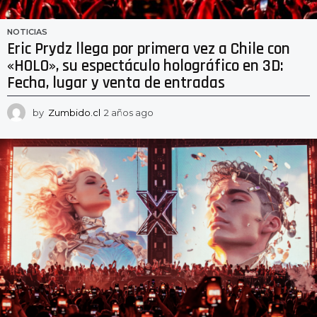
NOTICIAS
Eric Prydz llega por primera vez a Chile con
«HOLO», su espectáculo holográfico en 3D:
Fecha, lugar y venta de entradas
by
Zumbido.cl
2 años ago
2
a
ñ
o
s
a
g
o