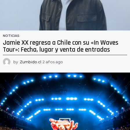
NOTICIAS
Jamie XX regresa a Chile con su «In Waves
Tour»: Fecha, lugar y venta de entradas
by
Zumbido.cl
2 años ago
2
a
ñ
o
s
a
g
o