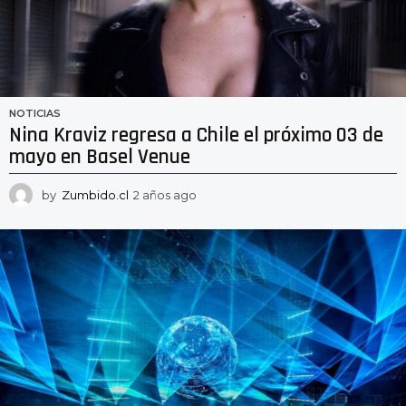
NOTICIAS
Nina Kraviz regresa a Chile el próximo 03 de
mayo en Basel Venue
by
Zumbido.cl
2 años ago
2
a
ñ
o
s
a
g
o