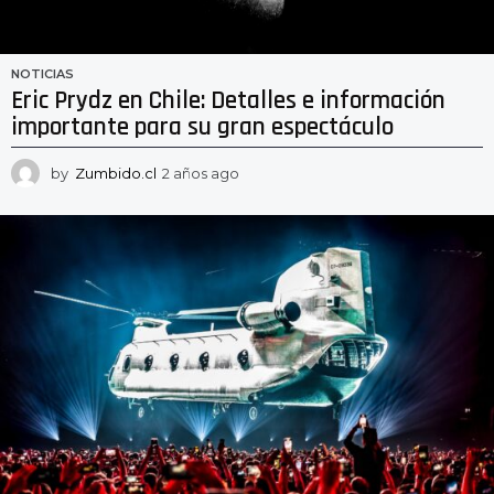
NOTICIAS
Eric Prydz en Chile: Detalles e información
importante para su gran espectáculo
by
Zumbido.cl
2 años ago
2
a
ñ
o
s
a
g
o