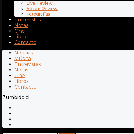
Live Review
Album Review
Fotografías
Entrevistas
Notas
Cine
Libros
Contacto
Noticias
Música
Entrevistas
Notas
Cine
Libros
Contacto
Zumbido.cl