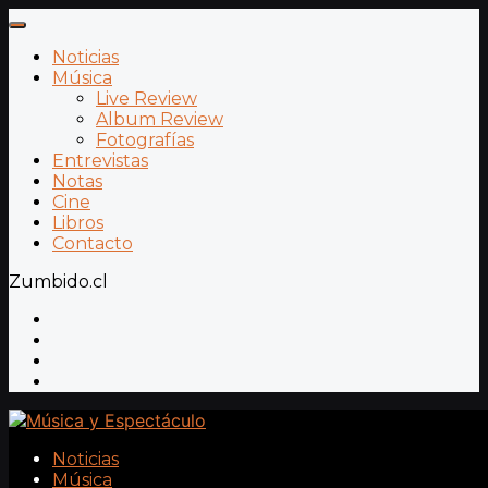
Noticias
Música
Live Review
Album Review
Fotografías
Entrevistas
Notas
Cine
Libros
Contacto
Zumbido.cl
Noticias
Música