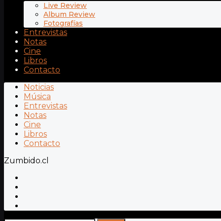
Live Review
Album Review
Fotografías
Entrevistas
Notas
Cine
Libros
Contacto
Noticias
Música
Entrevistas
Notas
Cine
Libros
Contacto
Zumbido.cl