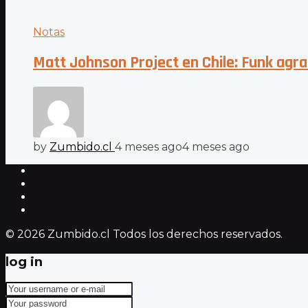
Notas
Matt Johnson Project en Chile: Funk agr
by
Zumbido.cl
4 meses ago
4 meses ago
© 2026 Zumbido.cl Todos los derechos reservados.
log in