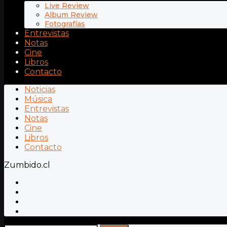
Live Review
Album Review
Fotografías
Entrevistas
Notas
Cine
Libros
Contacto
Noticias
Música
Entrevistas
Notas
Cine
Libros
Contacto
Zumbido.cl