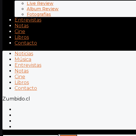
Live Review
Album Review
Fotografías
Entrevistas
Notas
Cine
Libros
Contacto
Noticias
Música
Entrevistas
Notas
Cine
Libros
Contacto
Zumbido.cl