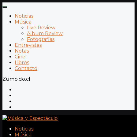
Noticias
Música
Live Review
Album Review
Fotografías
Entrevistas
Notas
Cine
Libros
Contacto
Zumbido.cl
Noticias
Música