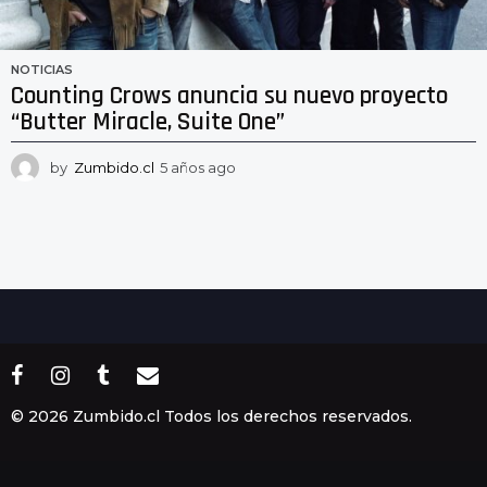
NOTICIAS
Counting Crows anuncia su nuevo proyecto
“Butter Miracle, Suite One”
by
Zumbido.cl
5 años ago
5
a
ñ
o
s
a
g
o
© 2026 Zumbido.cl Todos los derechos reservados.