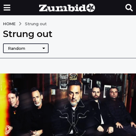
HOME
Strung out
Strung out
Random