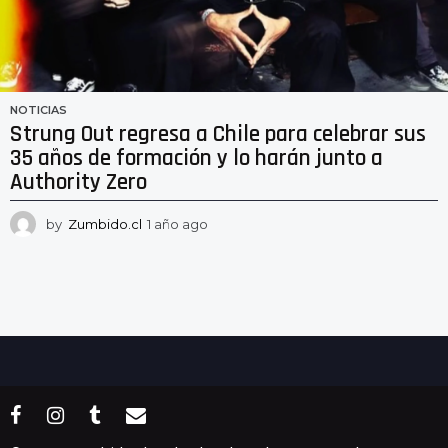
NOTICIAS
Strung Out regresa a Chile para celebrar sus
35 años de formación y lo harán junto a
Authority Zero
by
Zumbido.cl
1 año ago
1
a
ñ
o
a
g
o