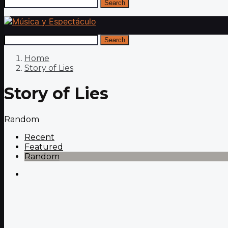
Search
Search
Home
Story of Lies
Story of Lies
Random
Recent
Featured
Random