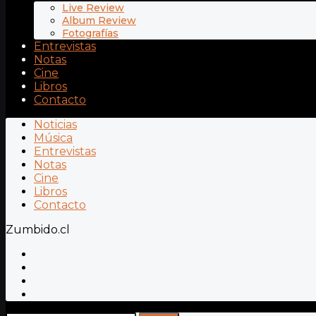
Live Review
Album Review
Fotografías
Entrevistas
Notas
Cine
Libros
Contacto
Noticias
Música
Entrevistas
Notas
Cine
Libros
Contacto
Zumbido.cl