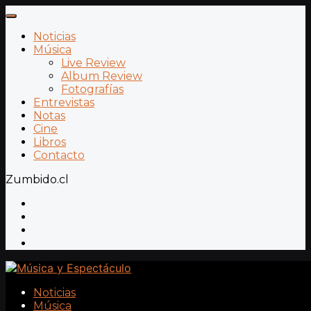
Noticias
Música
Live Review
Album Review
Fotografías
Entrevistas
Notas
Cine
Libros
Contacto
Zumbido.cl
Noticias
Música