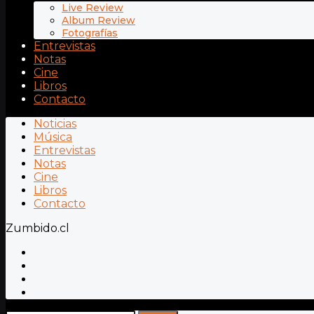
Live Review
Album Review
Fotografías
Entrevistas
Notas
Cine
Libros
Contacto
Noticias
Música
Entrevistas
Notas
Cine
Libros
Contacto
Zumbido.cl