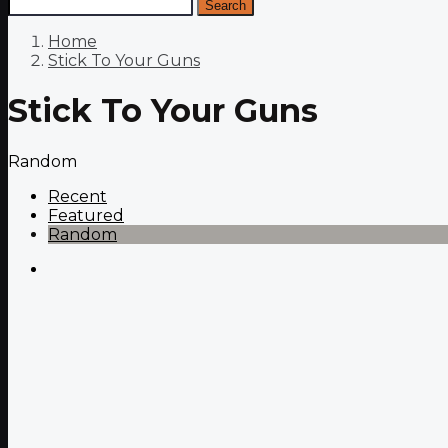
Search
Home
Stick To Your Guns
Stick To Your Guns
Random
Recent
Featured
Random