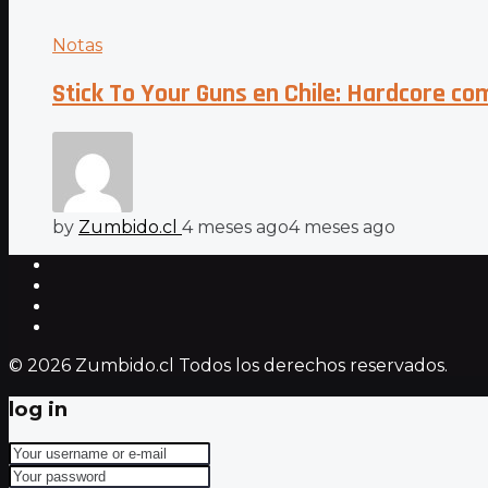
Notas
Stick To Your Guns en Chile: Hardcore c
by
Zumbido.cl
4 meses ago
4 meses ago
© 2026 Zumbido.cl Todos los derechos reservados.
log in