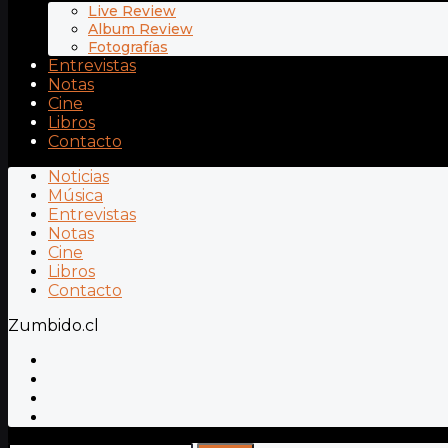
Live Review
Album Review
Fotografías
Entrevistas
Notas
Cine
Libros
Contacto
Noticias
Música
Entrevistas
Notas
Cine
Libros
Contacto
Zumbido.cl