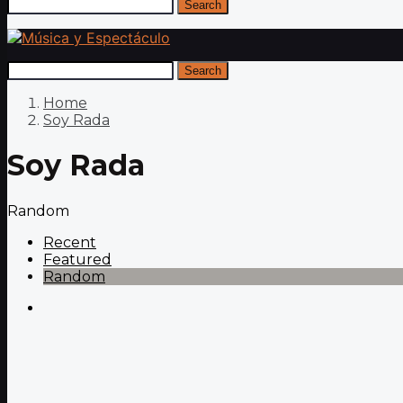
Search
Search
Home
Soy Rada
Soy Rada
Random
Recent
Featured
Random