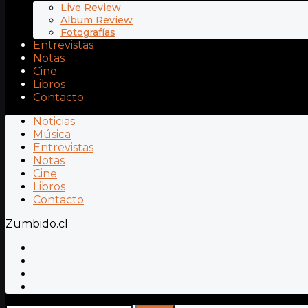
Live Review
Album Review
Fotografías
Entrevistas
Notas
Cine
Libros
Contacto
Noticias
Música
Entrevistas
Notas
Cine
Libros
Contacto
Zumbido.cl