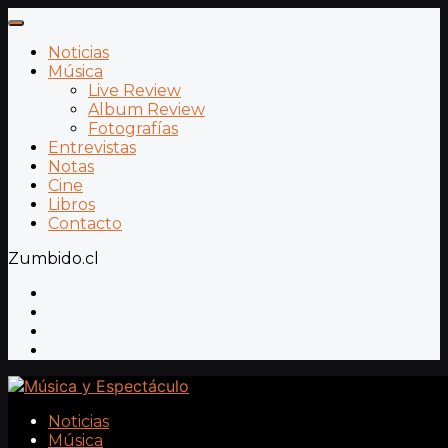
Noticias
Música
Live Review
Album Review
Fotografías
Entrevistas
Notas
Cine
Libros
Contacto
Zumbido.cl
Noticias
Música