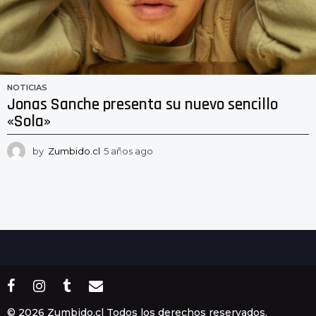
NOTICIAS
Jonas Sanche presenta su nuevo sencillo
«Sola»
by
Zumbido.cl
5 años ago
5
a
ñ
o
s
a
g
o
© 2026 Zumbido.cl Todos los derechos reservados.