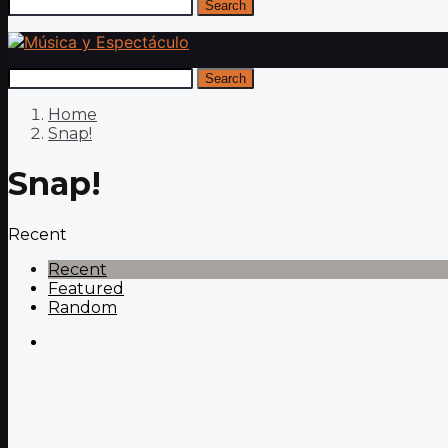
Search
Search
Home
Snap!
Snap!
Recent
Recent
Featured
Random