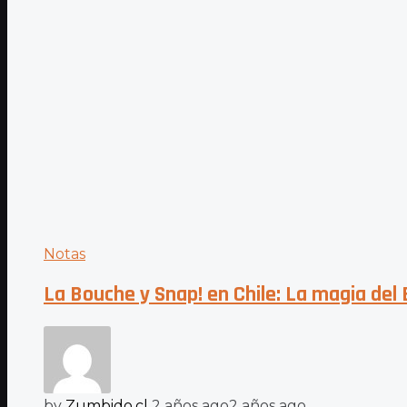
Notas
La Bouche y Snap! en Chile: La magia del
by
Zumbido.cl
2 años ago
2 años ago