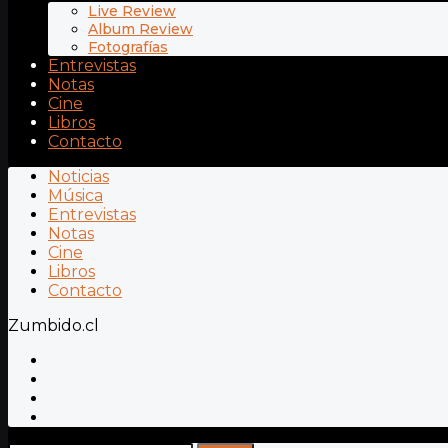
Live Review
Album Review
Fotografías
Entrevistas
Notas
Cine
Libros
Contacto
Noticias
Música
Entrevistas
Notas
Cine
Libros
Contacto
Zumbido.cl