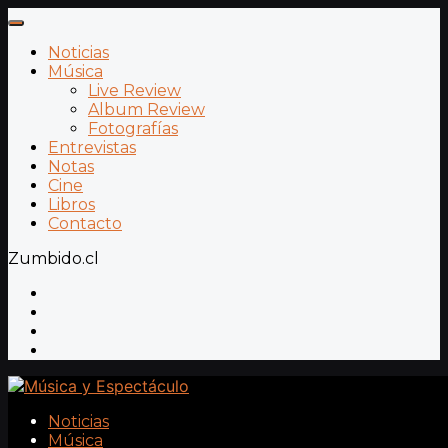
Noticias
Música
Live Review
Album Review
Fotografías
Entrevistas
Notas
Cine
Libros
Contacto
Zumbido.cl
Noticias
Música