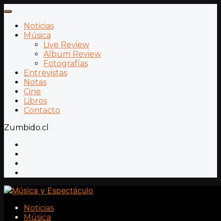
Noticias
Música
Live Review
Album Review
Fotografías
Entrevistas
Notas
Cine
Libros
Contacto
Zumbido.cl
Noticias
Música