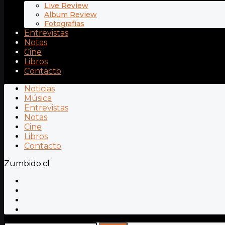
Live Review
Album Review
Fotografías
Entrevistas
Notas
Cine
Libros
Contacto
Noticias
Música
Entrevistas
Notas
Cine
Libros
Contacto
Zumbido.cl