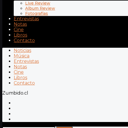
Live Review
Album Review
Fotografías
Entrevistas
Notas
Cine
Libros
Contacto
Noticias
Música
Entrevistas
Notas
Cine
Libros
Contacto
Zumbido.cl