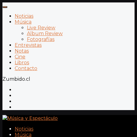
Noticias
Música
Live Review
Album Review
Fotografías
Entrevistas
Notas
Cine
Libros
Contacto
Zumbido.cl
Noticias
Música