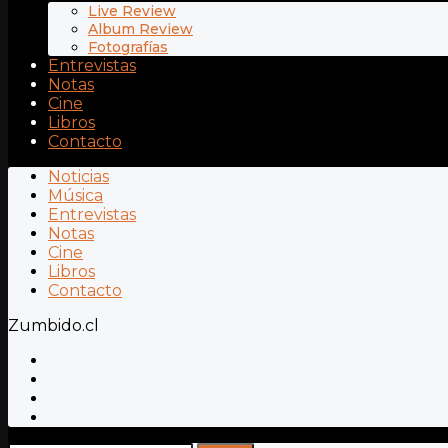
Live Review
Album Review
Fotografías
Entrevistas
Notas
Cine
Libros
Contacto
Noticias
Música
Entrevistas
Notas
Cine
Libros
Contacto
Zumbido.cl