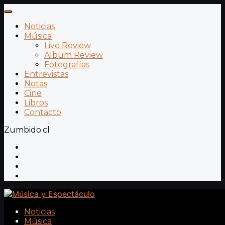
Noticias
Música
Live Review
Album Review
Fotografías
Entrevistas
Notas
Cine
Libros
Contacto
Zumbido.cl
Noticias
Música