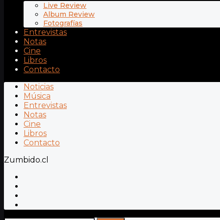
Live Review
Album Review
Fotografías
Entrevistas
Notas
Cine
Libros
Contacto
Noticias
Música
Entrevistas
Notas
Cine
Libros
Contacto
Zumbido.cl