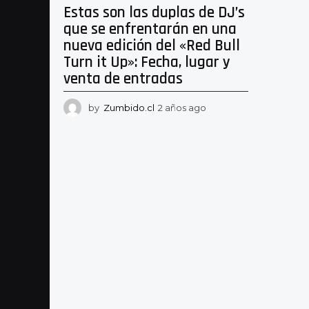
Estas son las duplas de DJ’s
que se enfrentarán en una
nueva edición del «Red Bull
Turn it Up»: Fecha, lugar y
venta de entradas
by
Zumbido.cl
2 años ago
2
a
ñ
o
s
a
g
o