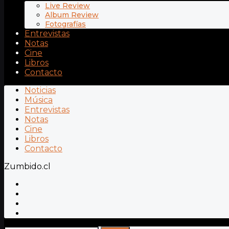
Live Review
Album Review
Fotografías
Entrevistas
Notas
Cine
Libros
Contacto
Noticias
Música
Entrevistas
Notas
Cine
Libros
Contacto
Zumbido.cl