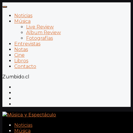
Noticias
Música
Live Review
Album Review
Fotografías
Entrevistas
Notas
Cine
Libros
Contacto
Zumbido.cl
Noticias
Música