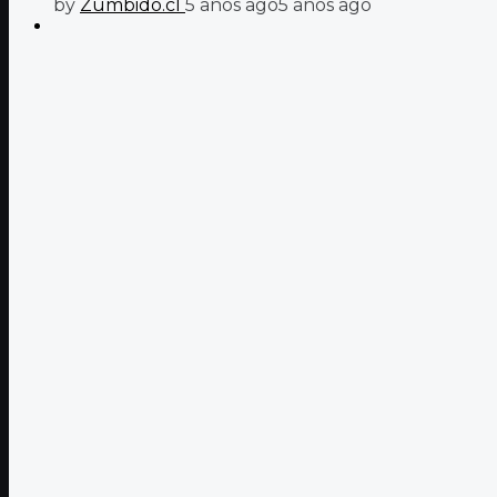
by
Zumbido.cl
5 años ago
5 años ago