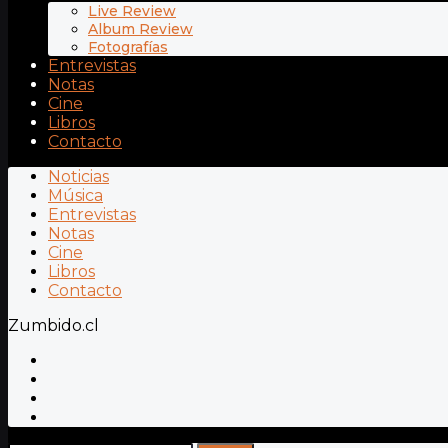
Live Review
Album Review
Fotografías
Entrevistas
Notas
Cine
Libros
Contacto
Noticias
Música
Entrevistas
Notas
Cine
Libros
Contacto
Zumbido.cl