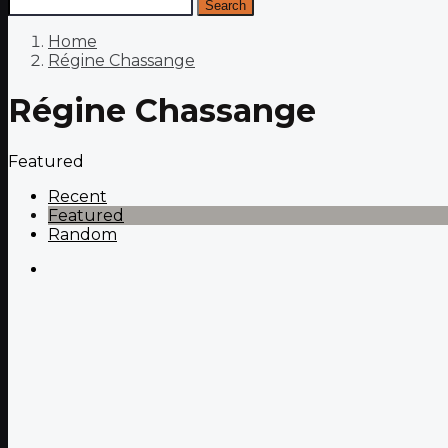
Search
Home
Régine Chassange
Régine Chassange
Featured
Recent
Featured
Random