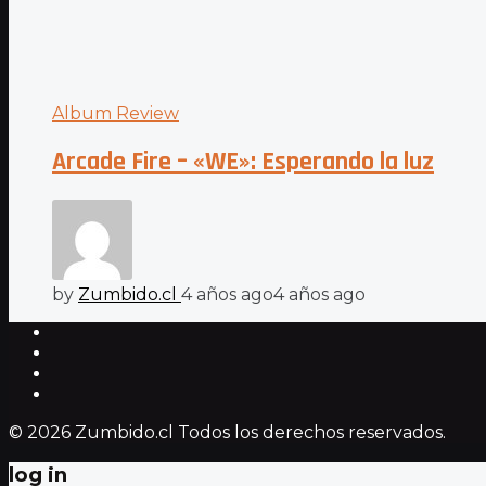
Album Review
Arcade Fire – «WE»: Esperando la luz
by
Zumbido.cl
4 años ago
4 años ago
© 2026 Zumbido.cl Todos los derechos reservados.
log in