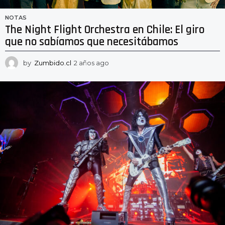
NOTAS
The Night Flight Orchestra en Chile: El giro
que no sabíamos que necesitábamos
by
Zumbido.cl
2 años ago
2
a
ñ
o
s
a
g
o