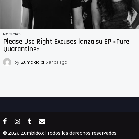
NOTICIAS
Please Use Right Excuses lanza su EP «Pure
Quarantine»
by
Zumbido.cl
5 años ago
5
a
ñ
o
s
a
g
o
© 2026 Zumbido.cl Todos los derechos reservados.