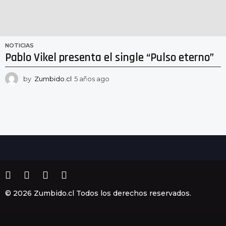
NOTICIAS
Pablo Vikel presenta el single “Pulso eterno”
by
Zumbido.cl
5 años ago
5
a
ñ
o
s
a
g
o
© 2026 Zumbido.cl Todos los derechos reservados.