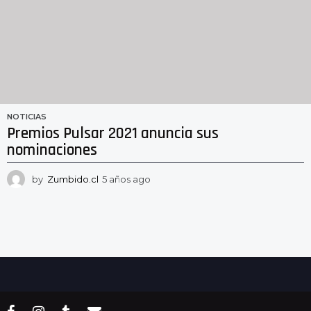
NOTICIAS
Premios Pulsar 2021 anuncia sus
nominaciones
by
Zumbido.cl
5 años ago
5
a
ñ
o
s
a
g
o