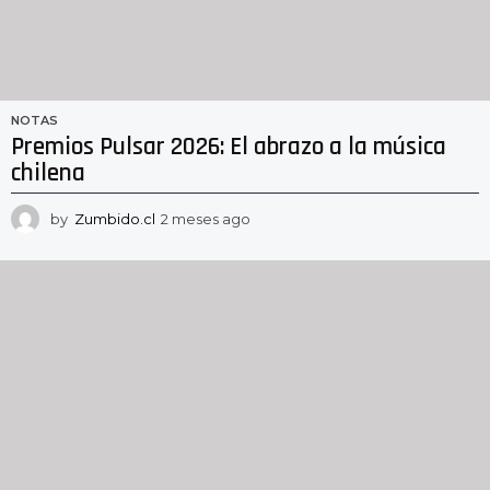
NOTAS
Premios Pulsar 2026: El abrazo a la música
chilena
by
Zumbido.cl
2 meses ago
2
m
e
s
e
s
a
g
o