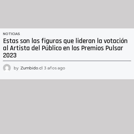
NOTICIAS
Estas son las figuras que lideran la votación
al Artista del Público en los Premios Pulsar
2023
by
Zumbido.cl
3 años ago
3
a
ñ
o
s
a
g
o