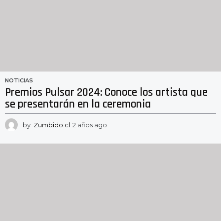
NOTICIAS
Premios Pulsar 2024: Conoce los artista que
se presentarán en la ceremonia
by
Zumbido.cl
2 años ago
2
a
ñ
o
s
a
g
o