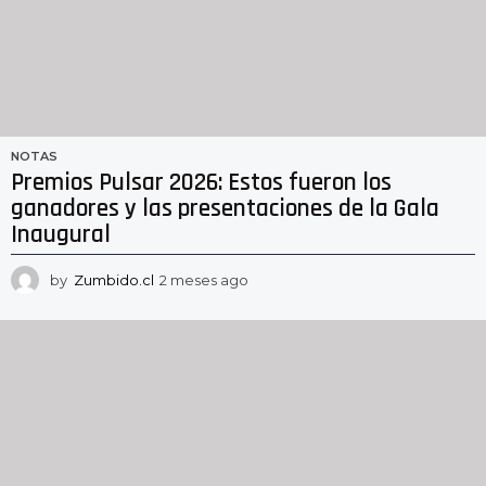
NOTAS
Premios Pulsar 2026: Estos fueron los
ganadores y las presentaciones de la Gala
Inaugural
by
Zumbido.cl
2 meses ago
2
m
e
s
e
s
a
g
o