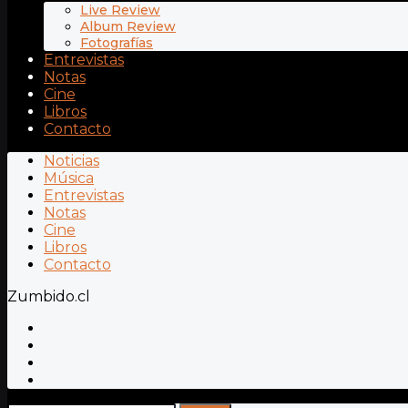
Live Review
Album Review
Fotografías
Entrevistas
Notas
Cine
Libros
Contacto
Noticias
Música
Entrevistas
Notas
Cine
Libros
Contacto
Zumbido.cl