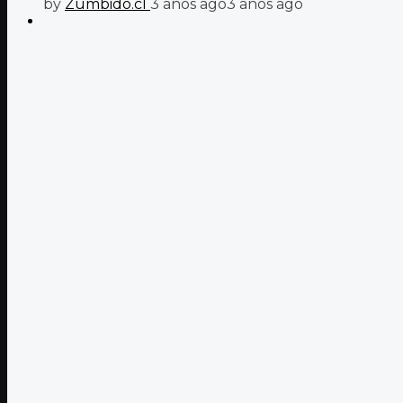
by
Zumbido.cl
3 años ago
3 años ago