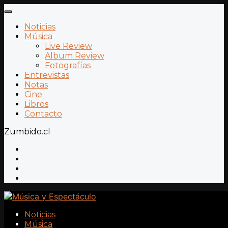
Noticias
Música
Live Review
Album Review
Fotografías
Entrevistas
Notas
Cine
Libros
Contacto
Zumbido.cl
Noticias
Música