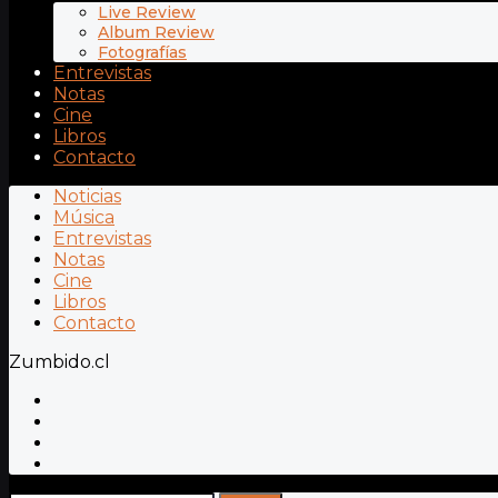
Live Review
Album Review
Fotografías
Entrevistas
Notas
Cine
Libros
Contacto
Noticias
Música
Entrevistas
Notas
Cine
Libros
Contacto
Zumbido.cl