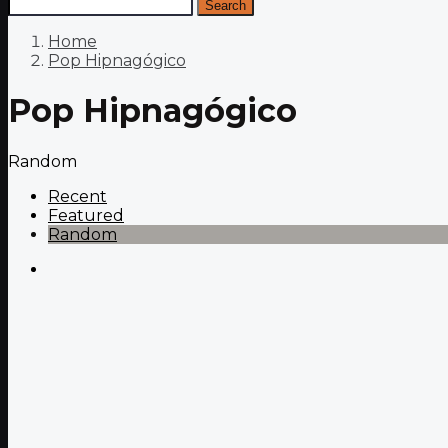
Search
Home
Pop Hipnagógico
Pop Hipnagógico
Random
Recent
Featured
Random