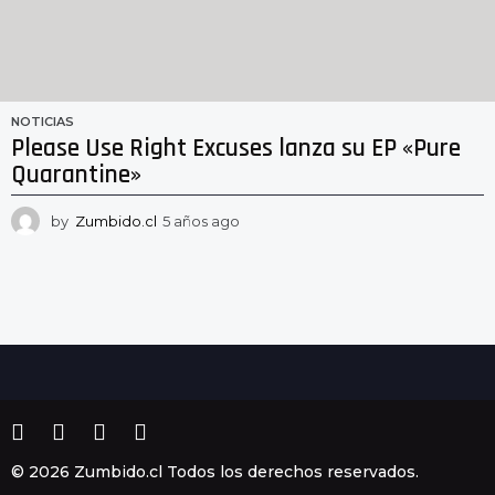
NOTICIAS
Please Use Right Excuses lanza su EP «Pure
Quarantine»
by
Zumbido.cl
5 años ago
5
a
ñ
o
s
a
g
o
© 2026 Zumbido.cl Todos los derechos reservados.