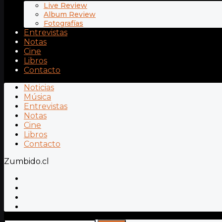
Live Review
Album Review
Fotografías
Entrevistas
Notas
Cine
Libros
Contacto
Noticias
Música
Entrevistas
Notas
Cine
Libros
Contacto
Zumbido.cl