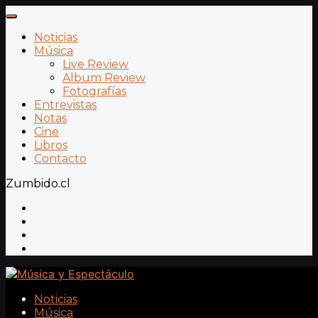
Noticias
Música
Live Review
Album Review
Fotografías
Entrevistas
Notas
Cine
Libros
Contacto
Zumbido.cl
Noticias
Música