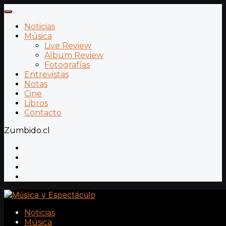
Noticias
Música
Live Review
Album Review
Fotografías
Entrevistas
Notas
Cine
Libros
Contacto
Zumbido.cl
Noticias
Música