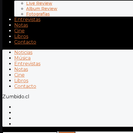
Live Review
Album Review
Fotografías
Entrevistas
Notas
Cine
Libros
Contacto
Noticias
Música
Entrevistas
Notas
Cine
Libros
Contacto
Zumbido.cl