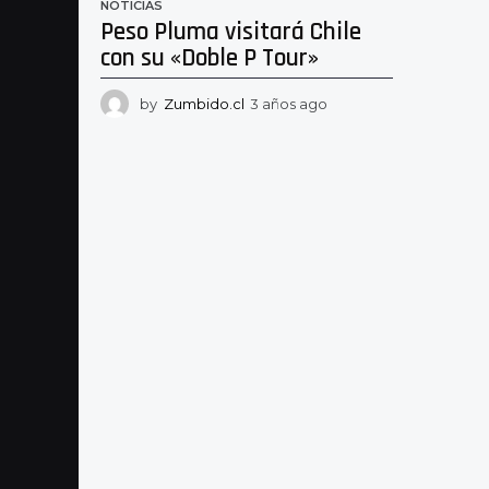
NOTICIAS
Peso Pluma visitará Chile
con su «Doble P Tour»
by
Zumbido.cl
3 años ago
3
a
ñ
o
s
a
g
o