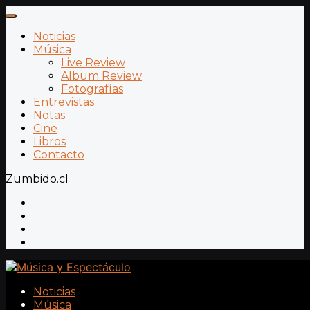
Noticias
Música
Live Review
Album Review
Fotografías
Entrevistas
Notas
Cine
Libros
Contacto
Zumbido.cl
Noticias
Música