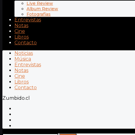
Live Review
Album Review
Fotografías
Entrevistas
Notas
Cine
Libros
Contacto
Noticias
Música
Entrevistas
Notas
Cine
Libros
Contacto
Zumbido.cl