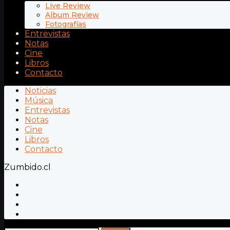
Live Review
Album Review
Fotografías
Entrevistas
Notas
Cine
Libros
Contacto
Noticias
Música
Entrevistas
Notas
Cine
Libros
Contacto
Zumbido.cl