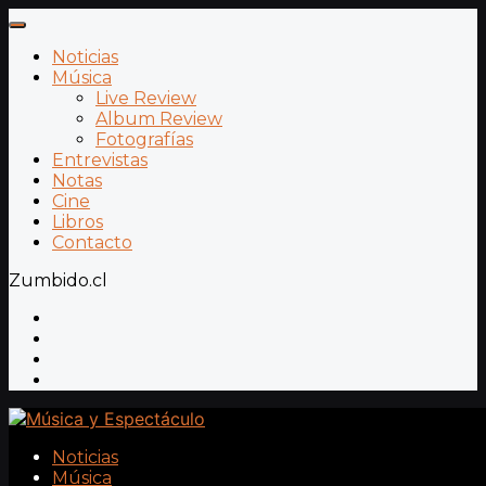
Noticias
Música
Live Review
Album Review
Fotografías
Entrevistas
Notas
Cine
Libros
Contacto
Zumbido.cl
Noticias
Música