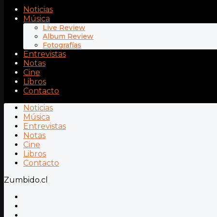
Noticias
Música
Live Review
Album Review
Fotografías
Entrevistas
Notas
Cine
Libros
Contacto
Noticias
Música
Entrevistas
Notas
Cine
Libros
Contacto
Zumbido.cl