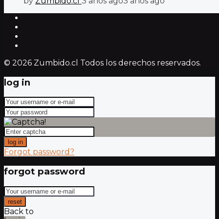
by
Zumbido.cl
3 años ago
3 años ago
© 2026 Zumbido.cl Todos los derechos reservados.
log in
log in
Forgot password?
forgot password
reset
Back to