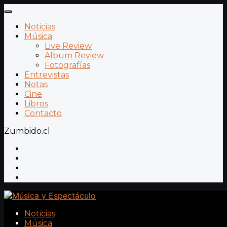
Noticias
Música
Live Review
Album Review
Fotografías
Entrevistas
Notas
Cine
Libros
Contacto
Zumbido.cl
Noticias
Música