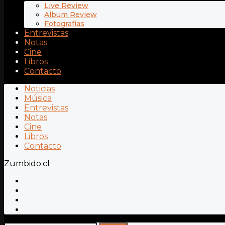
Live Review
Album Review
Fotografías
Entrevistas
Notas
Cine
Libros
Contacto
Noticias
Música
Entrevistas
Notas
Cine
Libros
Contacto
Zumbido.cl