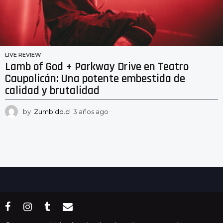
LIVE REVIEW
Lamb of God + Parkway Drive en Teatro
Caupolicán: Una potente embestida de
calidad y brutalidad
by
Zumbido.cl
3 años ago
3
a
ñ
o
s
a
g
o