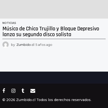
NOTICIAS
Músico de Chico Trujillo y Bloque Depresivo
lanza su segundo disco solista
by
Zumbido.cl
5 años ago
5
a
ñ
o
s
a
g
o
© 2026 Zumbido.cl Todos los derechos reservados.