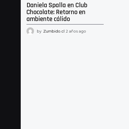
Daniela Spalla en Club
Chocolate: Retorno en
ambiente cálido
by
Zumbido.cl
2 años ago
2
a
ñ
o
s
a
g
o