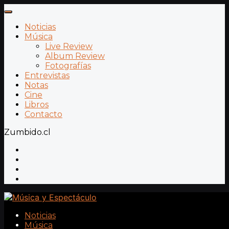
Noticias
Música
Live Review
Album Review
Fotografías
Entrevistas
Notas
Cine
Libros
Contacto
Zumbido.cl
Noticias
Música