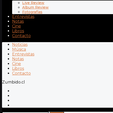
Live Review
Album Review
Fotografías
Entrevistas
Notas
Cine
Libros
Contacto
Noticias
Música
Entrevistas
Notas
Cine
Libros
Contacto
Zumbido.cl