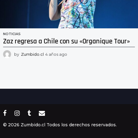
NOTICIAS
Zaz regresa a Chile con su «Organique Tour»
by
Zumbido.cl
4 años ago
4
a
ñ
o
s
a
g
o
© 2026 Zumbido.cl Todos los derechos reservados.